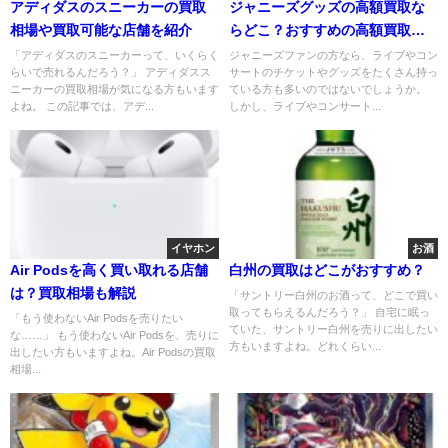
アディダスのスニーカーの買取
ジャニーズグッズの高額買取な
相場や買取可能な店舗を紹介
らどこ？おすすめの高額買取業
者を紹介！！
「アディダスのスニーカーって、いくらく
ジャニーズファンの方なら、ライブやコン
らいで売れるんだろう？」 アディダスス
サートのチケットやグッズをたくさん持っ
ニーカーの買取相場が気になる方もいます
ている方も多いのではないでしょうか。
よね。 この記事では、アデ...
しかし、ライブやコンサート...
イヤホン
お酒
Air Podsを高く買い取れる店舗
白州の買取はどこがおすすめ？
は？買取相場も解説
「サントリー白州のお酒って、どこで買い
取ってもらえるんだろう？」 自宅に眠っ
「もう使わないAir Podsを売りたい
ていた、サントリー白州を売りに出したい
な……」 もう使わないAir Podsを、売りに
方もいますよね。どれくらい...
出したい方もいますよね。Air Podsの買取
相場...