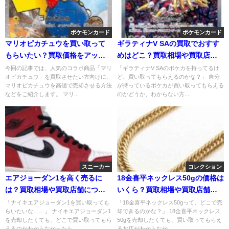
ポケモンカード
ポケモンカード
マリオピカチュウを買い取って
ギラティナV SAの買取でおすす
もらいたい？買取価格をアップ
めはどこ？買取相場や買取店舗
するコツや相場を紹介！
について解説
今回の記事では、人気のコラボ商品「マリ
「ギラティナV SAのポケカを持ってるけ
オピカチュウ」を買取させたい方向けに、
ど、買い取ってもらえるのかな？」 自分
マリオピカチュウを高値で売却させる方法
が持っているポケカが買い取ってもらえる
などをご紹介します。 マリ...
のかどうか、わからない方...
スニーカー
コレクション
エアジョーダン1を高く売るに
18金喜平ネックレス50gの価格は
は？買取相場や買取店舗につい
いくら？買取相場や買取店舗も
て解説
調査
「ナイキエアジョーダン1を買い取っても
「18金喜平ネックレス50gって、どこで売
らいたいな……」 ナイキエアジョーダン1
却できるのかな？」 18金喜平ネックレス
を売却したくても、どこで買い取ってもら
50gを売却したくても、買い取ってもらえ
えるのかわからなかったら...
るお店がわからなか...