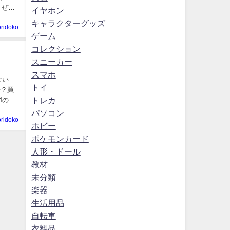
イヤホン
キャラクターグッズ
oridoko
ゲーム
コレクション
スニーカー
スマホ
トイ
か？買
トレカ
パソコン
oridoko
ホビー
ポケモンカード
人形・ドール
教材
未分類
楽器
生活用品
自転車
衣料品